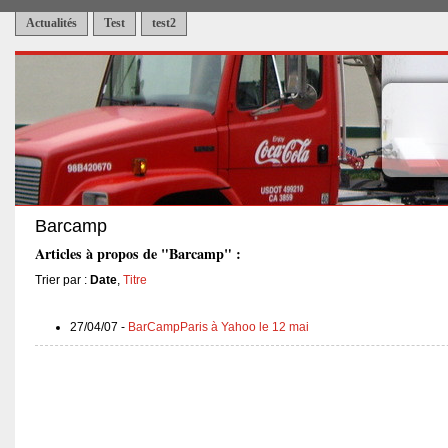
Actualités
Test
test2
Barcamp
Articles à propos de "Barcamp" :
Trier par :
Date
,
Titre
27/04/07 -
BarCampParis à Yahoo le 12 mai