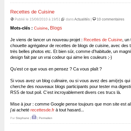
Recettes de Cuisine
Publié le 15/08/2010 à 19/51
dans
Actualités
|
10 commentaires
Blogs
Mots-clés :
Cuisine
,
Je viens de lancer un nouveau projet :
Recettes de Cuisine
, un 
chouette agrégateur de recettes de blogs de cuisine, avec des 
très belles photos etc. Et bien sûr, comme d'habitude, un magni
design fait par un vrai codeur qui aime les couleurs ;-)
Qu'est ce que vous en pensez ? Ca vous plaît ?
Si vous avez un blog culinaire, ou si vous avez des ami(e)s qui 
cherche des nouveaux blogs participants pour tester ma digestio
RSS de tout poil. C'est incroyablement divers ces trucs là.
Mise à jour : comme Google pense toujours que mon site est a
j'ai acheté
recettesde.fr
à tout hasard...
Par
Stephane
|
|
Permalien