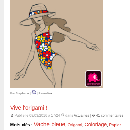
Par
Stephane
|
|
Permalien
Vive l'origami !
Publié le 08/03/2016 à 17/24
dans
Actualités
|
41 commentaires
Vache bleue
Coloriage
Mots-clés :
,
Origami
,
,
Papier