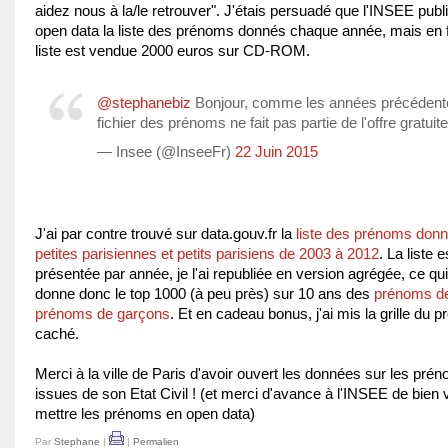
aidez nous à la/le retrouver". J'étais persuadé que l'INSEE publi
open data la liste des prénoms donnés chaque année, mais en fa
liste est vendue 2000 euros sur CD-ROM.
@stephanebiz
Bonjour, comme les années précédente
fichier des prénoms ne fait pas partie de l'offre gratuite
— Insee (@InseeFr)
22 Juin 2015
J'ai par contre trouvé sur data.gouv.fr la
liste des prénoms don
petites parisiennes et petits parisiens de 2003 à 2012
. La liste e
présentée par année, je l'ai republiée en version agrégée, ce qu
donne donc le top 1000 (à peu près) sur 10 ans des
prénoms de 
prénoms de garçons
. Et en cadeau bonus, j'ai mis la grille du 
caché.
Merci à la ville de Paris d'avoir ouvert les données sur les pré
issues de son Etat Civil ! (et merci d'avance à l'INSEE de bien v
mettre les prénoms en open data)
Par
Stephane
|
|
Permalien