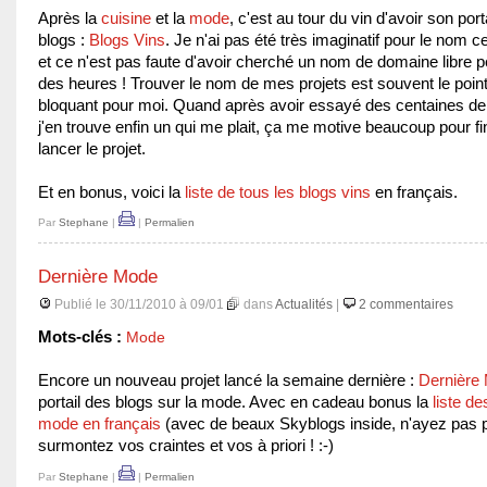
Après la
cuisine
et la
mode
, c'est au tour du vin d'avoir son port
blogs :
Blogs Vins
. Je n'ai pas été très imaginatif pour le nom c
et ce n'est pas faute d'avoir cherché un nom de domaine libre 
des heures ! Trouver le nom de mes projets est souvent le point
bloquant pour moi. Quand après avoir essayé des centaines d
j'en trouve enfin un qui me plait, ça me motive beaucoup pour fin
lancer le projet.
Et en bonus, voici la
liste de tous les blogs vins
en français.
Par
Stephane
|
|
Permalien
Dernière Mode
Publié le 30/11/2010 à 09/01
dans
Actualités
|
2 commentaires
Mots-clés :
Mode
Encore un nouveau projet lancé la semaine dernière :
Dernière
portail des blogs sur la mode. Avec en cadeau bonus la
liste de
mode en français
(avec de beaux Skyblogs inside, n'ayez pas p
surmontez vos craintes et vos à priori ! :-)
Par
Stephane
|
|
Permalien