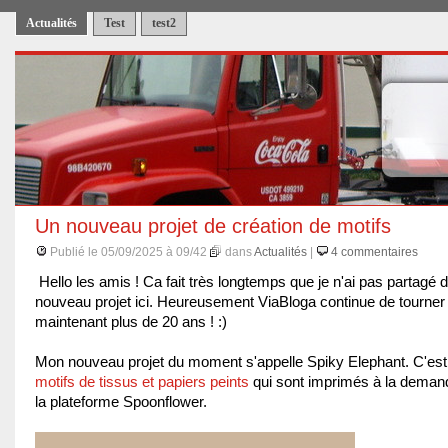
Actualités
Test
test2
Un nouveau projet de création de motifs
Publié le 05/09/2025 à 09/42
dans
Actualités
|
4 commentaires
Hello les amis ! Ca fait très longtemps que je n'ai pas partagé 
nouveau projet ici. Heureusement ViaBloga continue de tourner
maintenant plus de 20 ans ! :)
Mon nouveau projet du moment s'appelle Spiky Elephant. C'est 
motifs de tissus et papiers peints
qui sont imprimés à la deman
la plateforme Spoonflower.