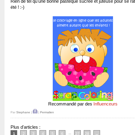
Rien de tel qu'une bonne pastèque sucrée et juteuse pour se raf
été ! :-)
Recommandé par des
Influenceurs
Par
Stephane
|
|
Permalien
Plus d'articles :
...
1
2
3
4
5
6
27
28
→