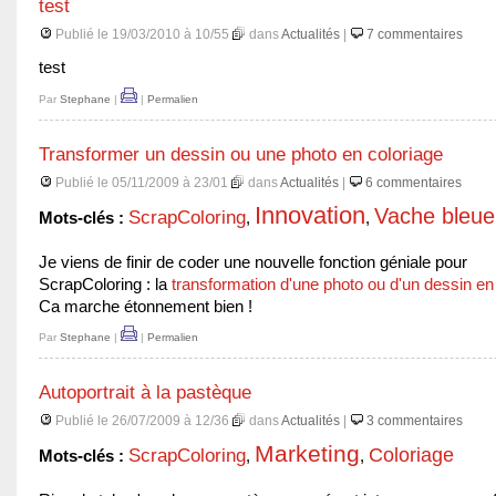
test
Publié le 19/03/2010 à 10/55
dans
Actualités
|
7 commentaires
test
Par
Stephane
|
|
Permalien
Transformer un dessin ou une photo en coloriage
Publié le 05/11/2009 à 23/01
dans
Actualités
|
6 commentaires
Innovation
Vache bleue
ScrapColoring
Mots-clés :
,
,
Je viens de finir de coder une nouvelle fonction géniale pour
ScrapColoring : la
transformation d'une photo ou d'un dessin en
Ca marche étonnement bien !
Par
Stephane
|
|
Permalien
Autoportrait à la pastèque
Publié le 26/07/2009 à 12/36
dans
Actualités
|
3 commentaires
Marketing
Coloriage
ScrapColoring
Mots-clés :
,
,