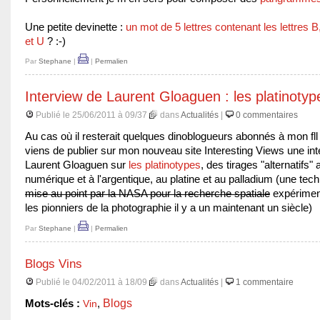
Une petite devinette :
un mot de 5 lettres contenant les lettres B
et U
? :-)
Par
Stephane
|
|
Permalien
Interview de Laurent Gloaguen : les platinotyp
Publié le 25/06/2011 à 09/37
dans
Actualités
|
0 commentaires
Au cas où il resterait quelques dinoblogueurs abonnés à mon fll
viens de publier sur mon nouveau site Interesting Views une in
Laurent Gloaguen sur
les platinotypes
, des tirages "alternatifs" 
numérique et à l'argentique, au platine et au palladium (une tec
mise au point par la NASA pour la recherche spatiale
expérimen
les pionniers de la photographie il y a un maintenant un siècle)
Par
Stephane
|
|
Permalien
Blogs Vins
Publié le 04/02/2011 à 18/09
dans
Actualités
|
1 commentaire
Blogs
Mots-clés :
Vin
,