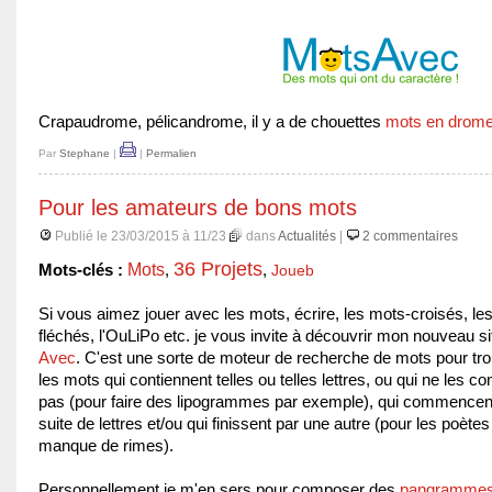
Crapaudrome, pélicandrome, il y a de chouettes
mots en drom
Par
Stephane
|
|
Permalien
Pour les amateurs de bons mots
Publié le 23/03/2015 à 11/23
dans
Actualités
|
2 commentaires
36 Projets
Mots
Mots-clés :
,
,
Joueb
Si vous aimez jouer avec les mots, écrire, les mots-croisés, le
fléchés, l'OuLiPo etc. je vous invite à découvrir mon nouveau s
Avec
. C'est une sorte de moteur de recherche de mots pour tr
les mots qui contiennent telles ou telles lettres, ou qui ne les co
pas (pour faire des lipogrammes par exemple), qui commencen
suite de lettres et/ou qui finissent par une autre (pour les poètes
manque de rimes).
Personnellement je m'en sers pour composer des
pangramme