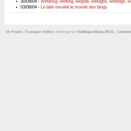
30/08/04 -
Weblosg, welbog, wegolb, welogbs, webolgs, 
03/08/04 -
Le latin envahit le monde des blogs
36 Projets / Transport d'idées
. Hébergé sur
ViaBloga
Articles (RSS)
-
Comment