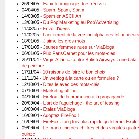
26/09/05 -
Faux témoignages très réussis
04/04/05 -
Spam, Spam, Spam
14/03/05 -
Spam en ASCII Art
13/03/05 -
Du Pop'Marketing au Pop'Advertising
11/03/05 -
Envol d'idées
11/02/05 -
Lancement de la version alpha des Influenceurs
18/01/05 -
J'aime les gros mots
17/01/05 -
Jeunes femmes nues sur ViaBloga
06/01/05 -
Pub ParisCarnet pour les mots-clés
25/11/04 -
Virgin Atlantic contre British Airways : une batai
de peinture
17/11/04 -
10 raisons de faire le bon choix
11/11/04 -
Un weblog à la carte ou en formules ?
12/10/04 -
Dites le avec des mots-clés
07/10/04 -
Marketing offline
04/10/04 -
Firefox, de la promotion à la propagande
20/09/04 -
L'art de l'aguichage - the art of teasing
18/09/04 -
Etalez ViaBloga
16/09/04 -
Adoptez FireFox !
16/09/04 -
FireFox : cinq fois plus rapide qu'Internet Explor
09/09/04 -
Le marketing des chiffres et des virgules quatre
quinze