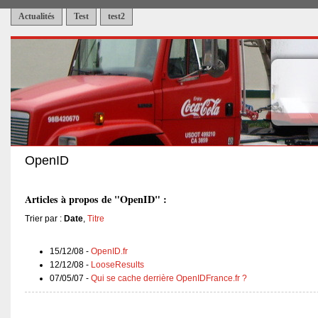
Actualités
Test
test2
OpenID
Articles à propos de "OpenID" :
Trier par :
Date
,
Titre
15/12/08 -
OpenID.fr
12/12/08 -
LooseResults
07/05/07 -
Qui se cache derrière OpenIDFrance.fr ?