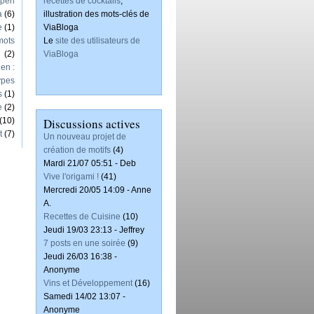
Open
recettes de cocktails
,
a
(6)
illustration des mots-clés de
e
(1)
ViaBloga
mots
Le
site des utilisateurs de
(2)
ViaBloga
en :
ypes
s
(1)
e
(2)
(10)
Discussions actives
t
(7)
Un nouveau projet de
création de motifs
(4)
Mardi 21/07 05:51 - Deb
Vive l'origami !
(41)
Mercredi 20/05 14:09 - Anne
A.
Recettes de Cuisine
(10)
Jeudi 19/03 23:13 - Jeffrey
7 posts en une soirée
(9)
Jeudi 26/03 16:38 -
Anonyme
Vins et Développement
(16)
Samedi 14/02 13:07 -
Anonyme