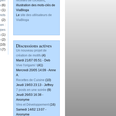
Open
recettes de cocktails
,
a
(6)
illustration des mots-clés de
e
(1)
ViaBloga
mots
Le
site des utilisateurs de
(2)
ViaBloga
en :
ypes
s
(1)
e
(2)
(10)
Discussions actives
t
(7)
Un nouveau projet de
création de motifs
(4)
Mardi 21/07 05:51 - Deb
Vive l'origami !
(41)
Mercredi 20/05 14:09 - Anne
A.
Recettes de Cuisine
(10)
Jeudi 19/03 23:13 - Jeffrey
7 posts en une soirée
(9)
Jeudi 26/03 16:38 -
Anonyme
Vins et Développement
(16)
Samedi 14/02 13:07 -
Anonyme