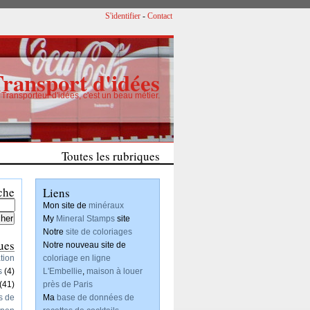
S'identifier
-
Contact
Transport d'idées
Transporteur d'idées, c'est un beau métier.
Un nouveau projet de création de motifs
Toutes les rubriques
Articles
che
Liens
Mon site de
minéraux
My
Mineral Stamps
site
Notre
site de coloriages
ues
Notre nouveau site de
tion
coloriage en ligne
s
(4)
L'Embellie
,
maison à louer
(41)
près de Paris
s de
Ma
base de données de