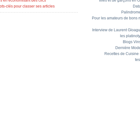
ens en économisant des clics
filles et de garçons en 
ots-clés pour classer ses articles
Dat
Palindrom
Pour les amateurs de bons 
Interview de Laurent Gloagu
les platinot
Blogs Vin
Dernière Mod
Recettes de Cuisine
tes