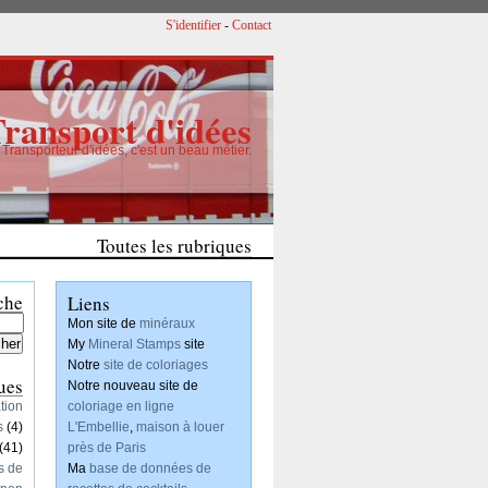
S'identifier
-
Contact
Transport d'idées
Transporteur d'idées, c'est un beau métier.
Un nouveau projet de création de motifs
Toutes les rubriques
Articles
che
Liens
Mon site de
minéraux
My
Mineral Stamps
site
Notre
site de coloriages
ues
Notre nouveau site de
tion
coloriage en ligne
s
(4)
L'Embellie
,
maison à louer
(41)
près de Paris
s de
Ma
base de données de