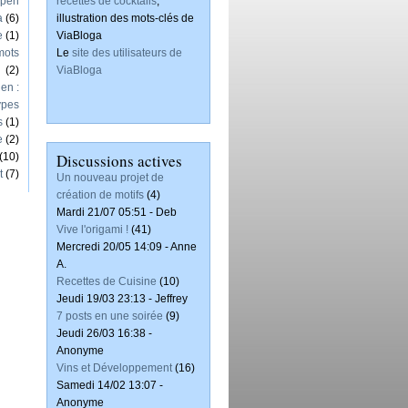
Open
recettes de cocktails
,
a
(6)
illustration des mots-clés de
e
(1)
ViaBloga
mots
Le
site des utilisateurs de
(2)
ViaBloga
en :
ypes
s
(1)
e
(2)
(10)
Discussions actives
t
(7)
Un nouveau projet de
création de motifs
(4)
Mardi 21/07 05:51 - Deb
Vive l'origami !
(41)
Mercredi 20/05 14:09 - Anne
A.
Recettes de Cuisine
(10)
Jeudi 19/03 23:13 - Jeffrey
7 posts en une soirée
(9)
Jeudi 26/03 16:38 -
Anonyme
Vins et Développement
(16)
Samedi 14/02 13:07 -
Anonyme