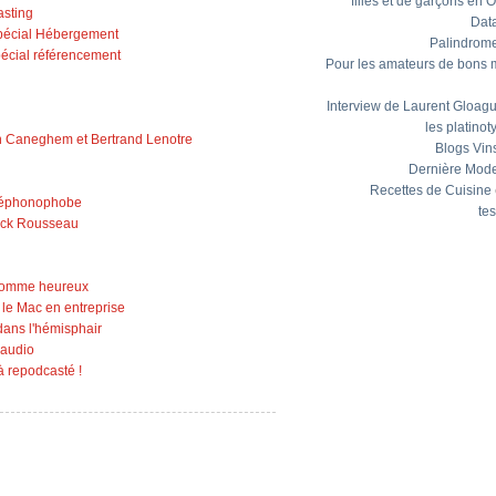
filles et de garçons en 
asting
Dat
pécial Hébergement
Palindrom
écial référencement
Pour les amateurs de bons 
Interview de Laurent Gloagu
les platinot
n Caneghem et Bertrand Lenotre
Blogs Vin
Dernière Mod
Recettes de Cuisine
léphonophobe
tes
rick Rousseau
homme heureux
 le Mac en entreprise
ans l'hémisphair
 audio
 repodcasté !