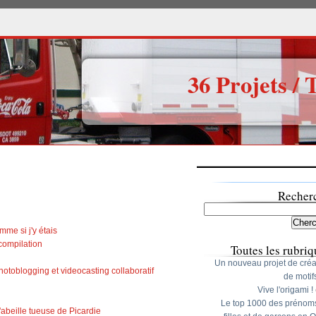
36 Projets / 
Recher
me si j'y étais
compilation
Toutes les rubriq
Un nouveau projet de créa
otoblogging et videocasting collaboratif
de motif
Vive l'origami !
Le top 1000 des prénom
'abeille tueuse de Picardie