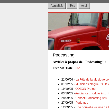
Actualités
Test
test2
Podcasting
Articles à propos de "Podcasting" :
Trier par :
Date
,
Titre
21/06/06 -
La Fête de la Musique com
01/12/05 -
Musiciens blogueurs : la 
19/10/05 -
ODEON Project
03/10/05 -
Ambiance : podcasting, ph
28/09/05 -
Conseil Podcasting N°5
27/09/05 -
Podemus
12/09/05 -
Une nouvelle victime de l