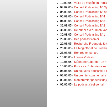
10/09/05 -
Visite de musée en Podc
07/09/05 -
Conseil Podcasting N° S
05/09/05 -
Conseil Podcasting N° sp
05/09/05 -
Conseil Podcasting N°4
04/09/05 -
Conseil Podcasting N°3
31/08/05 -
Conseil Podcasting N°2
31/08/05 -
Déjeuner avec Julien Va
30/08/05 -
Conseil Podcasting N°1
29/08/05 -
Des podcasts en or
29/08/05 -
Recherche Freenaute té
26/08/05 -
Le blog officiel de Frede
26/08/05 -
Rentrée en fanfare
16/06/05 -
France Podcast
12/06/05 -
Stéphane Gigandet, un 
10/06/05 -
Podcasts d'interviews sur
06/06/05 -
Un nouveau podcasteur d
03/06/05 -
Un premier commentaire
03/06/05 -
Mon premier podcast déjà
02/06/05 -
Le podcast c'est génial !