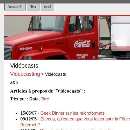
Actualités
Test
test2
Vidéocasts
Videocasting
> Vidéocasts
a&b
Articles à propos de "Vidéocasts" :
Trier par :
Date
,
Titre
15/05/07 -
Geek Dinner sur les microformats
09/12/05 -
Et vous, qu'est ce que vous faites pour la Fête 
l'Internet ?