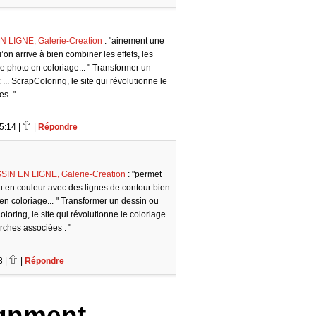
LIGNE, Galerie-Creation
: "ainement une
’on arrive à bien combiner les effets, les
ne photo en coloriage... " Transformer un
.. ScrapColoring, le site qui révolutionne le
es. "
5:14 |
|
Répondre
 EN LIGNE, Galerie-Creation
: "permet
ou en couleur avec des lignes de contour bien
en coloriage... " Transformer un dessin ou
loring, le site qui révolutionne le coloriage
rches associées : "
3 |
|
Répondre
gnment