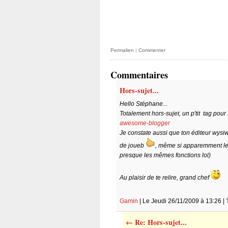
Permalien
|
Commenter
Commentaires
Hors-sujet...
Hello Stéphane...
Totalement hors-sujet, un p'tit tag pour
awesome-blogger
Je constate aussi que ton éditeur wysi
de joueb
, même si apparemment les
presque les mêmes fonctions lol)
Au plaisir de te relire, grand chef
Gamin
| Le Jeudi 26/11/2009 à 13:26 |
←
Re: Hors-sujet...