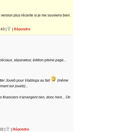
version plus récente si je me souviens bien.
:43 |
|
Répondre
péciaux, séparateur, édition pleine page...
tter Joueb pour Viabloga au fait
(même
rmant sur joueb)...
s financiers n'arrangent rien, donc hein... On
02 |
|
Répondre