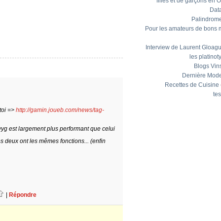
filles et de garçons en 
Dat
Palindrom
Pour les amateurs de bons 
Interview de Laurent Gloagu
les platinot
Blogs Vin
Dernière Mod
Recettes de Cuisine
tes
 toi =>
http://gamin.joueb.com/news/tag-
wyg est largement plus performant que celui
 deux ont les mêmes fonctions... (enfin
|
Répondre