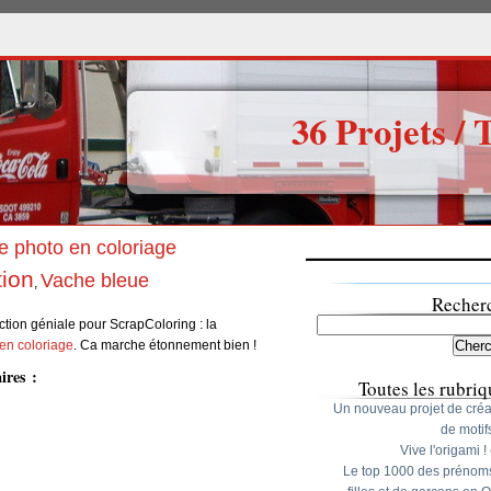
36 Projets / 
e photo en coloriage
tion
Vache bleue
,
Recher
ction géniale pour ScrapColoring : la
 en coloriage
. Ca marche étonnement bien !
ires :
Toutes les rubriq
Un nouveau projet de créa
de motif
Vive l'origami !
Le top 1000 des prénom