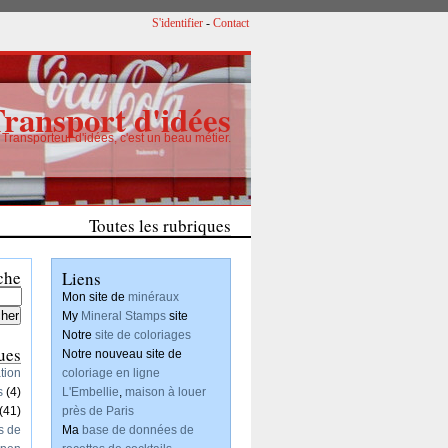
S'identifier
-
Contact
Transport d'idées
Transporteur d'idées, c'est un beau métier.
Un nouveau projet de création de motifs
Toutes les rubriques
Articles
che
Liens
Mon site de
minéraux
My
Mineral Stamps
site
Notre
site de coloriages
ues
Notre nouveau site de
tion
coloriage en ligne
s
(4)
L'Embellie
,
maison à louer
(41)
près de Paris
s de
Ma
base de données de