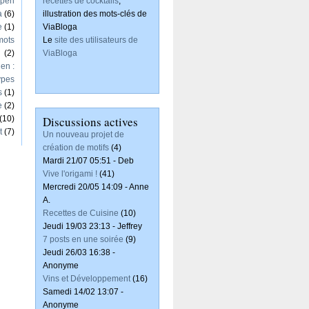
Open
recettes de cocktails
,
a
(6)
illustration des mots-clés de
e
(1)
ViaBloga
mots
Le
site des utilisateurs de
(2)
ViaBloga
en :
ypes
s
(1)
e
(2)
(10)
Discussions actives
t
(7)
Un nouveau projet de
création de motifs
(4)
Mardi 21/07 05:51 - Deb
Vive l'origami !
(41)
Mercredi 20/05 14:09 - Anne
A.
Recettes de Cuisine
(10)
Jeudi 19/03 23:13 - Jeffrey
7 posts en une soirée
(9)
Jeudi 26/03 16:38 -
Anonyme
Vins et Développement
(16)
Samedi 14/02 13:07 -
Anonyme