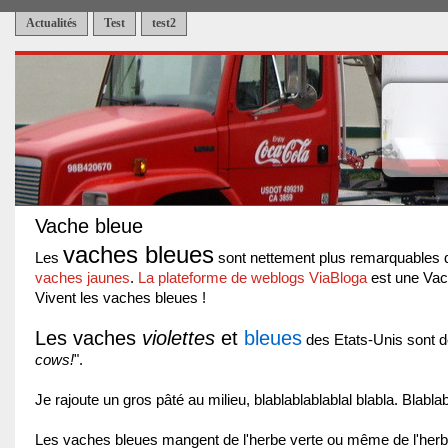
Actualités
Test
test2
Vache bleue
vaches bleues
Les
sont nettement plus remarquables 
vaches
jaunes
.
La plateforme de weblogs
ViaBloga
est une Vac
Vivent les vaches bleues !
Les vaches
violettes
et
bleues
des Etats-Unis sont d
cows!
".
Je rajoute un gros pâté au milieu, blablablablablal blabla. Blablab
Les vaches bleues mangent de l'herbe verte ou même de l'her