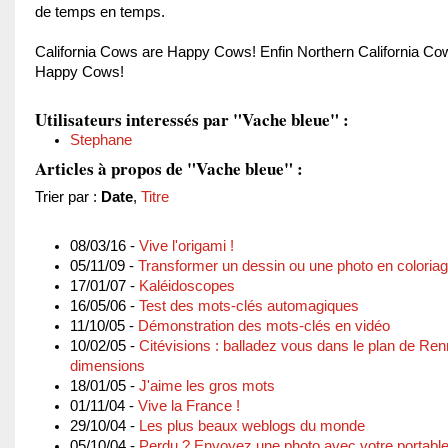
de temps en temps.
California Cows are Happy Cows! Enfin Northern California Co
Happy Cows!
Utilisateurs interessés par "Vache bleue" :
Stephane
Articles à propos de "Vache bleue" :
Trier par :
Date
,
Titre
08/03/16 -
Vive l'origami !
05/11/09 -
Transformer un dessin ou une photo en coloria
17/01/07 -
Kaléidoscopes
16/05/06 -
Test des mots-clés automagiques
11/10/05 -
Démonstration des mots-clés en vidéo
10/02/05 -
Citévisions : balladez vous dans le plan de Re
dimensions
18/01/05 -
J'aime les gros mots
01/11/04 -
Vive la France !
29/10/04 -
Les plus beaux weblogs du monde
05/10/04 -
Perdu ? Envoyez une photo avec votre portable