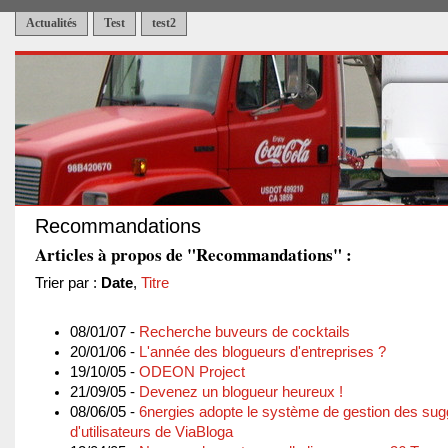
Actualités
Test
test2
Recommandations
Articles à propos de "Recommandations" :
Trier par :
Date
,
Titre
08/01/07 -
Recherche buveurs de cocktails
20/01/06 -
L'année des blogueurs d'entreprises ?
19/10/05 -
ODEON Project
21/09/05 -
Devenez un blogueur heureux !
08/06/05 -
6nergies adopte le système de gestion des sug
d'utilisateurs de ViaBloga