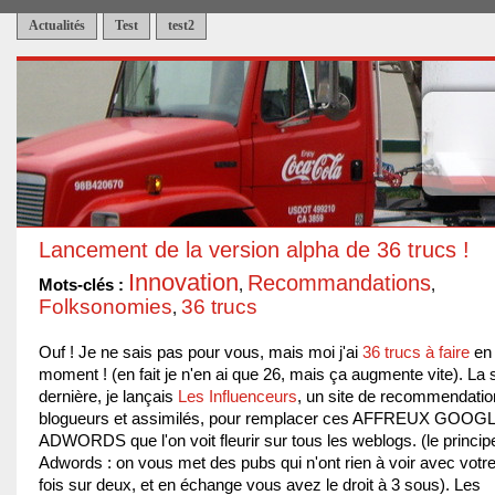
Actualités
Test
test2
Lancement de la version alpha de 36 trucs !
Innovation
Recommandations
Mots-clés :
,
,
Folksonomies
36 trucs
,
Ouf ! Je ne sais pas pour vous, mais moi j'ai
36 trucs à faire
en
moment ! (en fait je n'en ai que 26, mais ça augmente vite). La
dernière, je lançais
Les Influenceurs
, un site de recommendatio
blogueurs et assimilés, pour remplacer ces AFFREUX GOOG
ADWORDS que l'on voit fleurir sur tous les weblogs. (le princip
Adwords : on vous met des pubs qui n'ont rien à voir avec votre
fois sur deux, et en échange vous avez le droit à 3 sous). Les