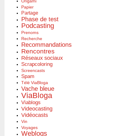
Origami
Papier
Partage
Phase de test
Podcasting
Prenoms
Recherche
Recommandations
Rencontres
Réseaux sociaux
Scrapcoloring
Screencasts
Spam
Télé ViaBloga
Vache bleue
ViaBloga
Viablogs
Videocasting
Vidéocasts
Vin
Voyages
Weblogs