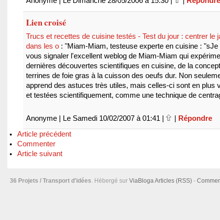
Anonyme | Le Dimanche 28/05/2006 à 15:30 |
|
Répondr
Lien croisé
Trucs et recettes de cuisine testés - Test du jour : centrer le 
dans les o
: "Miam-Miam, testeuse experte en cuisine : "sJe 
vous signaler l'excellent weblog de Miam-Miam qui expérime
dernières découvertes scientifiques en cuisine, de la concep
terrines de foie gras à la cuisson des oeufs dur. Non seulem
apprend des astuces très utiles, mais celles-ci sont en plus v
et testées scientifiquement, comme une technique de centra
Anonyme | Le Samedi 10/02/2007 à 01:41 |
|
Répondre
Article précédent
Commenter
Article suivant
36 Projets / Transport d'idées
. Hébergé sur
ViaBloga
Articles (RSS)
-
Comment