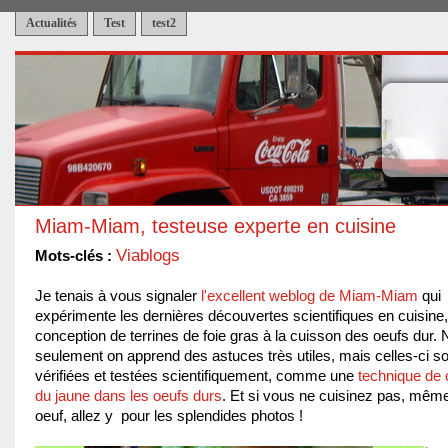
Actualités
Test
test2
Miam-Miam, testeuse experte en cuisine
Viablogs
Mots-clés :
Je tenais à vous signaler
l'excellent weblog de Miam-Miam
qui
expérimente les dernières découvertes scientifiques en cuisine,
conception de terrines de foie gras à la cuisson des oeufs dur.
seulement on apprend des astuces très utiles, mais celles-ci so
vérifiées et testées scientifiquement, comme une
technique de 
du jaune dans les oeufs durs
. Et si vous ne cuisinez pas, mêm
oeuf, allez y pour les splendides photos !