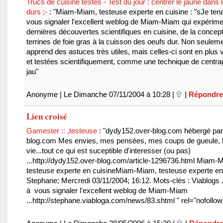
Trucs de cuisine testés - Test du jour : centrer le jaune dans 
durs ;-
: "Miam-Miam, testeuse experte en cuisine : "sJe tena
vous signaler l'excellent weblog de Miam-Miam qui expérime
dernières découvertes scientifiques en cuisine, de la concep
terrines de foie gras à la cuisson des oeufs dur. Non seulem
apprend des astuces très utiles, mais celles-ci sont en plus v
et testées scientifiquement, comme une technique de centra
jau"
Anonyme | Le Dimanche 07/11/2004 à 10:28 |
|
Répondr
Lien croisé
Gamester :: ,testeuse
: "dydy152.over-blog.com hébergé par
blog.com Mes envies, mes pensées, mes coups de gueule, 
vie...tout ce qui est suceptible d'interesser (ou pas)
...http://dydy152.over-blog.com/article-1296736.html Miam-
testeuse experte en cuisineMiam-Miam, testeuse experte en 
Stephane; Mercredi 03/11/2004; 16:12. Mots-clés : Viablogs 
à vous signaler l'excellent weblog de Miam-Miam
...http://stephane.viabloga.com/news/83.shtml " rel="nofollow